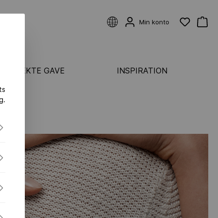
Min konto
 PERFEKTE GAVE
INSPIRATION
ts
KATEGORIER
g.
Ringe
ASTER
Øreringe
Armbånd
ONDS FLEX
Vedhæng & halskæder
S FLEX
S-