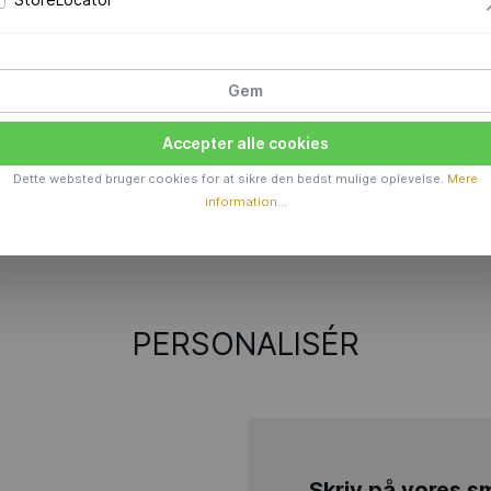
TION
Gem
esign et
Accepter alle cookies
 kombinerer
nne form er
Dette websted bruger cookies for at sikre den bedst mulige oplevelse.
Mere
information...
PERSONALISÉR
Skriv på vores sm