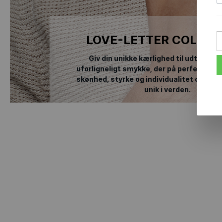
LOVE-LETTER COLLEC
Giv din unikke kærlighed til udtryk. D
uforligneligt smykke, der på perfekt vis
skønhed, styrke og individualitet og i de
unik i verden.