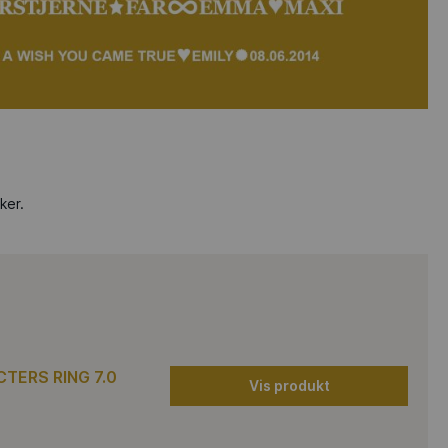
ker.
TERS RING 7.0
Vis produkt