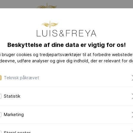
TION
SMYKKER
DEN
Beskyttelse af dine data er vigtig for os!
i bruger cookies og tredjepartsværktøjer til at forbedre webstede
YHEDER
KOLLEKTIONER
deevne, udføre analyser og give dig indhold, der er relevant for di
LOVE-LETTER
LOVE-LETTER M
Teknisk påkrævet
MODERN-ART
Statistik
DAZZLING-DIAM
DAZZLING-COLOR
Marketing
CERAMIC-PEARL
COLLECTION
StoreLocator