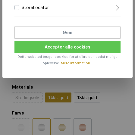
StoreLocator
Characters Vedhæng 15.0
Sphere
Gem
i 14kt. hvidguld
Accepter alle cookies
Prisforespørgsel
Dette websted bruger cookies for at sikre den bedst mulige
Priser er inkl. moms dertil kommer fragt
oplevelse.
Mere information...
Produktionstid inkl. leveringstid 4-5 uger
Materiale
Sterlingsølv
14kt. guld
18kt. guld
Farve