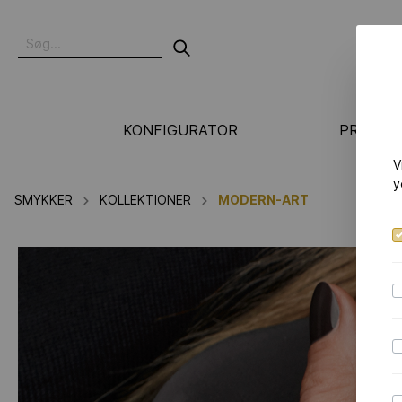
KONFIGURATOR
PRODUK
V
N
y
SMYKKER
KOLLEKTIONER
MODERN-ART