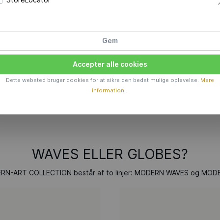
Gem
TION
Accepter alle cookies
ner, der
en nye måde
Dette websted bruger cookies for at sikre den bedst mulige oplevelse.
Mere
 på.
information...
WAVES ELLER GLOBES?
RN-ART COLLECTION består af to linjer: MODERN WAVES og MO