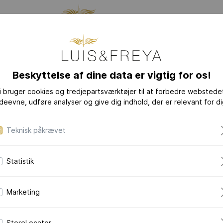
TION
SMYKKER
DEN
Beskyttelse af dine data er vigtig for os!
i bruger cookies og tredjepartsværktøjer til at forbedre webstede
YHEDER
KOLLEKTIONER
deevne, udføre analyser og give dig indhold, der er relevant for di
LOVE-LETTER
LOVE-LETTER M
Teknisk påkrævet
MODERN-ART
Statistik
DAZZLING-DIAM
DAZZLING-COLOR
Marketing
CERAMIC-PEARL
COLLECTION
StoreLocator