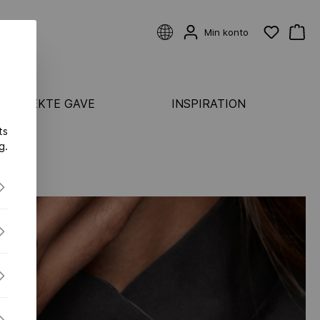
Min konto
 PERFEKTE GAVE
INSPIRATION
ts
KATEGORIER
g.
Ringe
ASTER
Øreringe
Armbånd
ONDS FLEX
Vedhæng & halskæder
S FLEX
S-