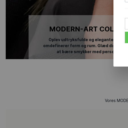
MODERN-ART COLLEC
Oplev udtryksfulde og elegante kreatio
omdefinerer form og rum. Glæd dig til d
at bære
smykker med personlighed
Vores MODE