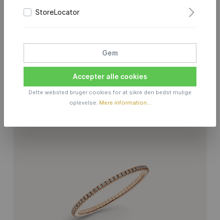
StoreLocator
Gem
Accepter alle cookies
DAZZLING-COLORS FLEX BRACELET
Dette websted bruger cookies for at sikre den bedst mulige
ROSÉVERGOLDET - BLACK
oplevelse.
Mere information...
Prisforespørgsel