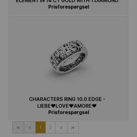
ELEMENT IN 14 CT GOLD WITH 1 DIAMOND
Prisforespørgsel
CHARACTERS RING 10.0 EDGE -
LIEBE♥LOVE♥AMORE♥
Prisforespørgsel
1
2