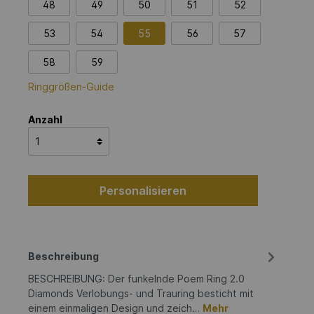
48
49
50
51
52
53
54
55
56
57
58
59
Ringgrößen-Guide
Anzahl
Personalisieren
Beschreibung
BESCHREIBUNG: Der funkelnde Poem Ring 2.0
Diamonds Verlobungs- und Trauring besticht mit
einem einmaligen Design und zeich…
Mehr