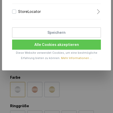
Poem Ring 2.0 Diamonds
StoreLocator
in 585er Weißgold
Preis anfragen
Speichern
Produktionszeit inkl. Lieferzeit 6 Wochen
Alle Cookies akzeptieren
Diese Website verwendet Cookies, um eine bestmögliche
Material
Erfahrung bieten zu können.
Mehr Informationen ...
585 AU
750 AU
Farbe
Ringgröße