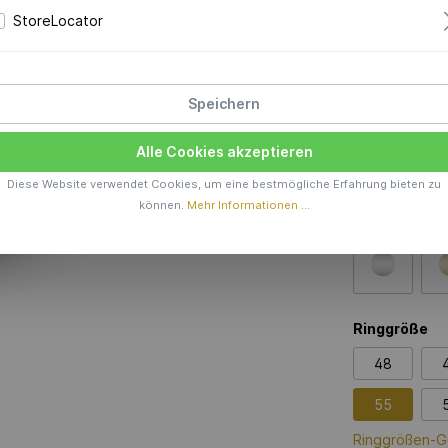
StoreLocator
Preis a
Produktions
Speichern
Material
Alle Cookies akzeptieren
585 AU
Diese Website verwendet Cookies, um eine bestmögliche Erfahrung bieten zu
können.
Mehr Informationen ...
Farbe
Ringgröße
48
55
Ringgrößen-G