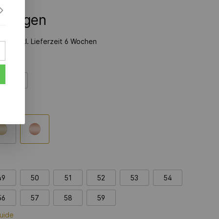
nfragen
zeit inkl. Lieferzeit 6 Wochen
750 AU
49
50
51
52
53
54
56
57
58
59
uide