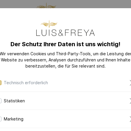
LLUNG
SCHMUCK
DAS
Der Schutz Ihrer Daten ist uns wichtig!
GES
Wir verwenden Cookies und Third-Party-Tools, um die Leistung de
Website zu verbessern, Analysen durchzuführen und Ihnen Inhalte
EU
KOLLEKTIONEN
bereitzustellen, die für Sie relevant sind.
LOVE-LETTER
Technisch erforderlich
LOVE-LETTER M
MODERN-ART
Statistiken
DAZZLING-DIAM
Poem
DAZZLING-COLOR
Meri
Marketing
CERAMIC-PEARL
COLLECTION
in 585er Rotg