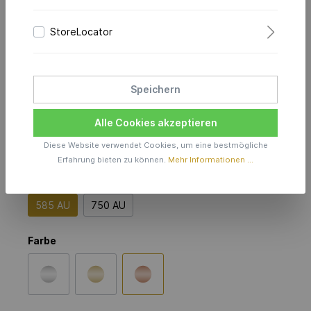
Poem Ohrringe 2.0
StoreLocator
Diamonds
in 585er Rotgold
Speichern
Preis anfragen
Alle Cookies akzeptieren
Diese Website verwendet Cookies, um eine bestmögliche
Produktionszeit inkl. Lieferzeit 6 Wochen
Erfahrung bieten zu können.
Mehr Informationen ...
Material
585 AU
750 AU
Farbe