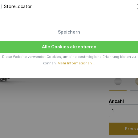
StoreLocator
Preis a
Produktions
Speichern
Material
Alle Cookies akzeptieren
585 AU
Diese Website verwendet Cookies, um eine bestmögliche Erfahrung bieten zu
können.
Mehr Informationen ...
Farbe
Anzahl
Preis