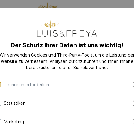
LLUNG
SCHMUCK
DAS
Der Schutz Ihrer Daten ist uns wichtig!
GES
Wir verwenden Cookies und Third-Party-Tools, um die Leistung de
Website zu verbessern, Analysen durchzuführen und Ihnen Inhalte
EU
KOLLEKTIONEN
bereitzustellen, die für Sie relevant sind.
LOVE-LETTER
Technisch erforderlich
LOVE-LETTER M
MODERN-ART
Statistiken
DAZZLING-DIAM
Poem
DAZZLING-COLOR
Diam
Marketing
CERAMIC-PEARL
COLLECTION
in 585er Weiß