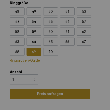
Ringgröße
48
49
50
51
52
53
54
55
56
57
58
59
60
61
62
63
64
65
66
67
68
69
70
Ringgrößen-Guide
Anzahl
Preis anfragen