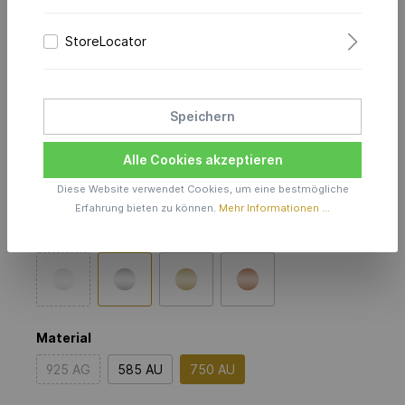
Modern Waves Ring 10.0
StoreLocator
Diamonds
in 750er Weißgold
Speichern
Preis anfragen
Alle Cookies akzeptieren
Diese Website verwendet Cookies, um eine bestmögliche
Produktionszeit inkl. Lieferzeit 6 Wochen
Erfahrung bieten zu können.
Mehr Informationen ...
Farbe
Material
925 AG
585 AU
750 AU