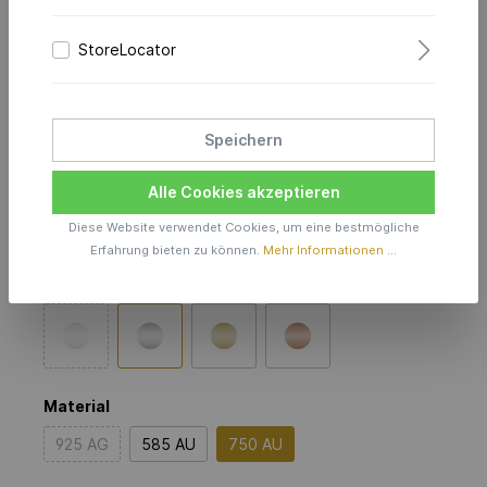
Modern Waves Ohrringe
StoreLocator
8.0
in 750er Weißgold
Speichern
Preis anfragen
Alle Cookies akzeptieren
Diese Website verwendet Cookies, um eine bestmögliche
Produktionszeit inkl. Lieferzeit 6 Wochen
Erfahrung bieten zu können.
Mehr Informationen ...
Farbe
Material
925 AG
585 AU
750 AU