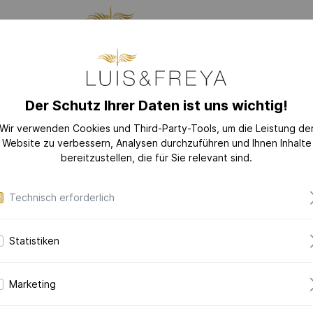
LLUNG
SCHMUCK
DAS
Der Schutz Ihrer Daten ist uns wichtig!
GES
Wir verwenden Cookies und Third-Party-Tools, um die Leistung de
Website zu verbessern, Analysen durchzuführen und Ihnen Inhalte
EU
KOLLEKTIONEN
bereitzustellen, die für Sie relevant sind.
n
LOVE-LETTER
Technisch erforderlich
LOVE-LETTER M
MODERN-ART
Statistiken
DAZZLING-DIAM
Mode
DAZZLING-COLOR
34.0
Marketing
CERAMIC-PEARL
COLLECTION
in 750er Weiß