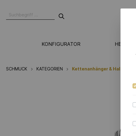
KONFIGURATOR
HERSTE
N
SCHMUCK
KATEGORIEN
Kettenanhänger & Halskette