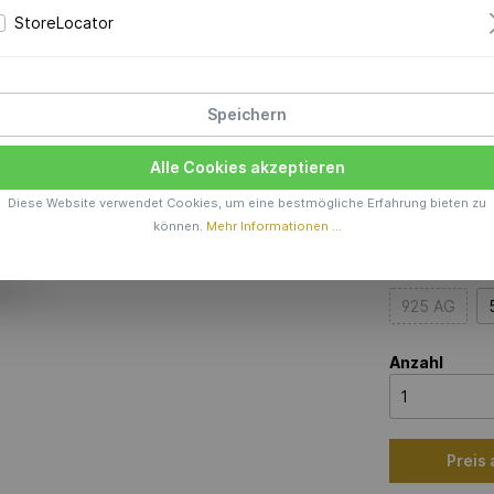
StoreLocator
Preis a
Produktions
Speichern
Farbe
Alle Cookies akzeptieren
Diese Website verwendet Cookies, um eine bestmögliche Erfahrung bieten zu
können.
Mehr Informationen ...
Material
925 AG
Anzahl
Preis