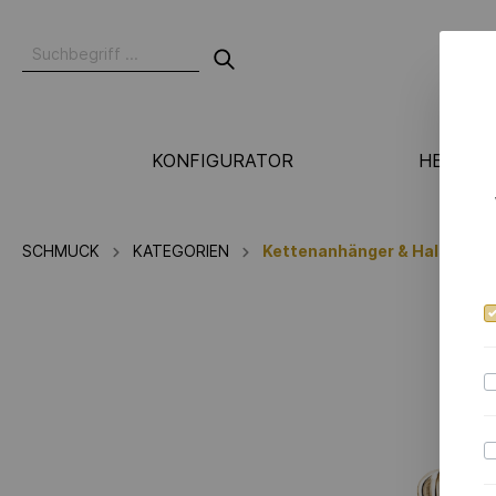
KONFIGURATOR
HERSTE
N
SCHMUCK
KATEGORIEN
Kettenanhänger & Halskette