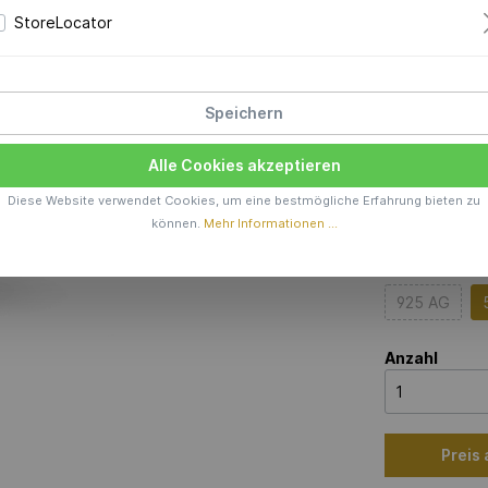
StoreLocator
Preis a
Produktions
Speichern
Farbe
Alle Cookies akzeptieren
Diese Website verwendet Cookies, um eine bestmögliche Erfahrung bieten zu
können.
Mehr Informationen ...
Material
925 AG
Anzahl
Preis