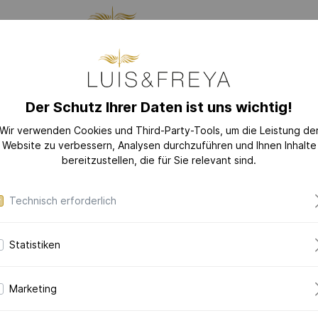
LLUNG
SCHMUCK
DAS
Der Schutz Ihrer Daten ist uns wichtig!
GES
Wir verwenden Cookies und Third-Party-Tools, um die Leistung de
Website zu verbessern, Analysen durchzuführen und Ihnen Inhalte
EU
KOLLEKTIONEN
bereitzustellen, die für Sie relevant sind.
n
LOVE-LETTER
Technisch erforderlich
LOVE-LETTER M
MODERN-ART
Statistiken
DAZZLING-DIAM
Mode
DAZZLING-COLOR
34.0
Marketing
CERAMIC-PEARL
COLLECTION
in 585er Gelb