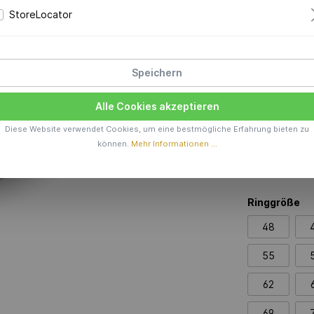
Preis a
StoreLocator
Produktions
Material
Speichern
925 AG
Alle Cookies akzeptieren
Farbe
Diese Website verwendet Cookies, um eine bestmögliche Erfahrung bieten zu
können.
Mehr Informationen ...
Ringgröße
48
55
62
69