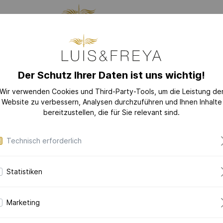
LLUNG
SCHMUCK
DAS
Der Schutz Ihrer Daten ist uns wichtig!
GES
Wir verwenden Cookies und Third-Party-Tools, um die Leistung de
Website zu verbessern, Analysen durchzuführen und Ihnen Inhalte
EU
KOLLEKTIONEN
bereitzustellen, die für Sie relevant sind.
LOVE-LETTER
Technisch erforderlich
LOVE-LETTER M
MODERN-ART
Statistiken
DAZZLING-DIAM
Moder
DAZZLING-COLOR
in 750er Gelb
Marketing
CERAMIC-PEARL
COLLECTION