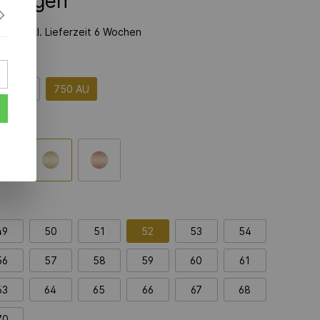
nfragen
zeit inkl. Lieferzeit 6 Wochen
585 AU
750 AU
49
50
51
52
53
54
56
57
58
59
60
61
63
64
65
66
67
68
70