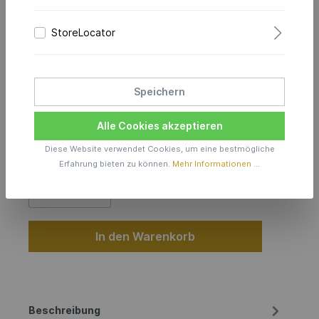
DAZZLING-COLORS Flex
StoreLocator
Ohrhänger 2.5-1,3 mm Pink
Speichern
159,00 €*
Alle Cookies akzeptieren
Produktionszeit inkl. Lieferzeit 6 Wochen
Diese Website verwendet Cookies, um eine bestmögliche
Erfahrung bieten zu können.
Mehr Informationen ...
Anzahl
In den Warenkorb
Beschreibung