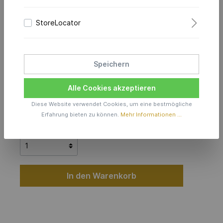
StoreLocator
DAZZLING-COLORS FLEX
BRAC 2.5 MM BURMA BLUE
Speichern
269,00 €*
Alle Cookies akzeptieren
Diese Website verwendet Cookies, um eine bestmögliche
Produktionszeit inkl. Lieferzeit 6 Wochen
Erfahrung bieten zu können.
Mehr Informationen ...
Anzahl
In den Warenkorb