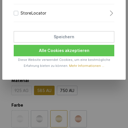
StoreLocator
Characters Anhänger 15.0
Sphere
Speichern
in 585er Gelbgold
Alle Cookies akzeptieren
Preis anfragen
Diese Website verwendet Cookies, um eine bestmögliche
Erfahrung bieten zu können.
Mehr Informationen ...
Produktionszeit inkl. Lieferzeit 6 Wochen
Material
925 AG
585 AU
750 AU
Farbe