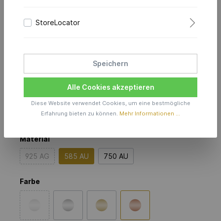
StoreLocator
Characters Anhänger 10.0
Hoop
Speichern
in 585er Rotgold
Alle Cookies akzeptieren
Preis anfragen
Diese Website verwendet Cookies, um eine bestmögliche
Erfahrung bieten zu können.
Mehr Informationen ...
Produktionszeit inkl. Lieferzeit 6 Wochen
Material
925 AG
585 AU
750 AU
Farbe