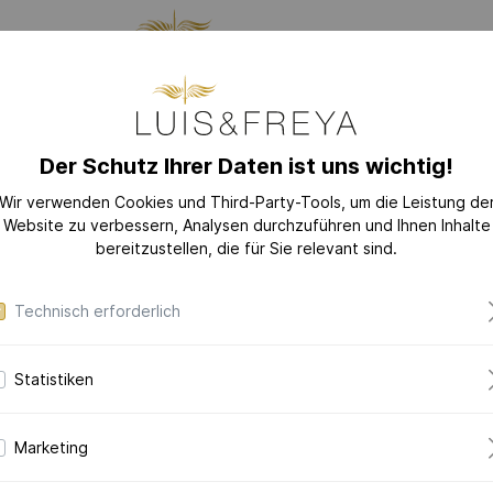
LLUNG
SCHMUCK
DAS
Der Schutz Ihrer Daten ist uns wichtig!
GES
Wir verwenden Cookies und Third-Party-Tools, um die Leistung de
Website zu verbessern, Analysen durchzuführen und Ihnen Inhalte
EU
KOLLEKTIONEN
bereitzustellen, die für Sie relevant sind.
LOVE-LETTER
Technisch erforderlich
LOVE-LETTER M
MODERN-ART
Statistiken
DAZZLING-DIAM
Ceram
DAZZLING-COLOR
Brown
Marketing
CERAMIC-PEARL
COLLECTION