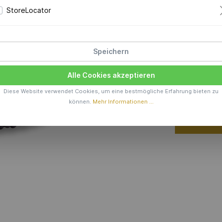
Gold
StoreLocator
1.690,
Speichern
Produktions
Alle Cookies akzeptieren
Anzahl
Diese Website verwendet Cookies, um eine bestmögliche Erfahrung bieten zu
können.
Mehr Informationen ...
In den